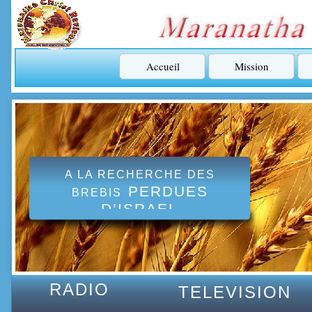
Accueil
Mission
A LA RECHERCHE DES
PERDUES
BREBIS
D’ISRAEL
RADIO
TELEVISION